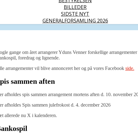
BESTYRELSEN
BILLEDER
SIDSTE NYT
GENERALFORSAMLING 2026
gle gange om året arrangerer Yduns Venner forskellige arrangementer i
nkospil, foredrag og lignende.
le arrangementer vil blive annonceret her og på vores Facebook
side.
pis sammen aften
er afholdes spis sammen arrangement mortens aften d. 10. november 2
r afholdes Spis sammen julefrokost d. 4. december 2026
t allerede nu X i kalenderen.
ankospil