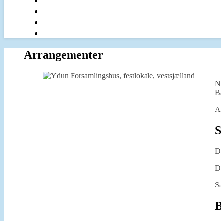
Arrangementer
No
Ba
Al
S
D
De
Sæ
B