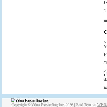
De
Ju
=
G
Yd
Yd
Kl
Ti
A
Er
d
In
Copyright © Ydun Forsamlingshus 2026 |
Bard Tema af
WP Ro