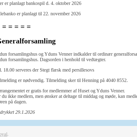
r er planlagt bankospil d. 4. oktober 2026
lebanko er planlagt til 22. november 2026
 = = = = =
eneralforsamling
un forsamlingshus og Yduns Venner indkalder til ordinær generalforsa
un forsamlingshus. Dagsorden i henhold til vedtægter.
. 18.00 serveres der Stegt flæsk med persillesovs
lmelding er nødvendig. Tilmelding sker til Henning på 4040 8552.
rrangementet er gratis for medlemmer af Huset og Yduns Venner.
 du ikke medlem, men ønsker at deltage til middag og møde, kan medl
øren på dagen.
drykket 29.1.2026
yal
.