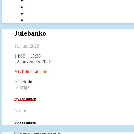
Julebanko
11. juni 2026
Julebanko
14:00
–
15:00
22. november 2026
Vis fulde kalender
Af
admin
Forrige
Spis sammen
Nyere
Spis sammen