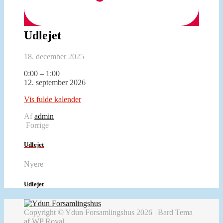
Udlejet
18. december 2025
Udlejet
0:00
–
1:00
12. september 2026
Vis fulde kalender
Af
admin
Forrige
Udlejet
Nyere
Udlejet
Copyright © Ydun Forsamlingshus 2026 |
Bard Tema
af
WP Royal
.