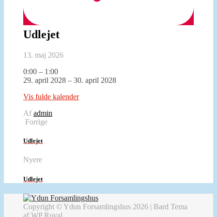
Udlejet
13. maj 2026
Udlejet
0:00
–
1:00
29. april 2028
–
30. april 2028
Vis fulde kalender
Af
admin
Forrige
Udlejet
Nyere
Udlejet
Copyright © Ydun Forsamlingshus 2026 |
Bard Tema
af
WP Royal
.