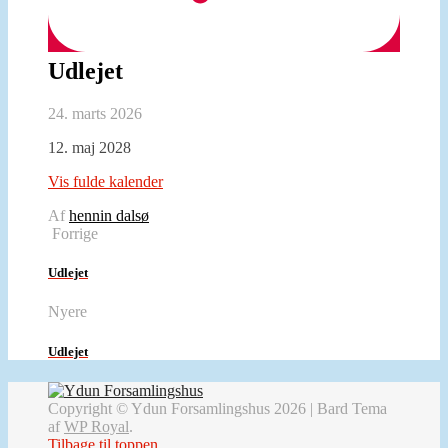
Udlejet
24. marts 2026
Udlejet
12. maj 2028
Vis fulde kalender
Af
hennin dalsø
Forrige
Udlejet
Nyere
Udlejet
Copyright © Ydun Forsamlingshus 2026 |
Bard Tema
af
WP Royal
.
Tilbage til toppen